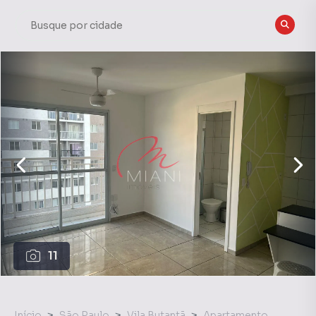
11
Início
São Paulo
Vila Butantã
Apartamento