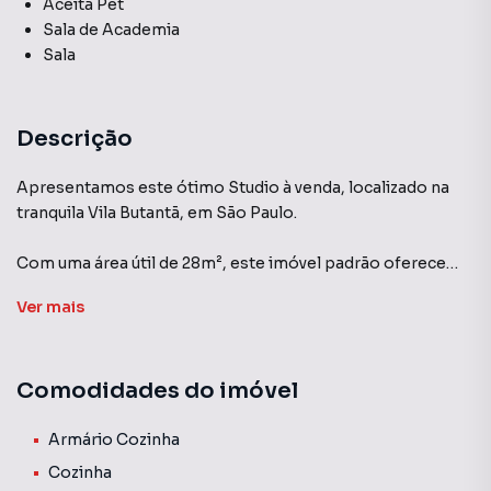
Aceita Pet
Sala de Academia
Sala
Descrição
Apresentamos este ótimo Studio à venda, localizado na
tranquila Vila Butantã, em São Paulo.
Com uma área útil de 28m², este imóvel padrão oferece
conforto e praticidade aos seus moradores.
Ver
mais
O Studio conta com 1 dormitório e 1 banheiro, além de uma
cozinha e sala de estar.
Comodidades do imóvel
O condomínio dispõe de ótimas áreas de lazer, como
churrasqueira, sala de academia e salão de festas.
Armário Cozinha
Cozinha
A segurança é garantida pela portaria 24 horas e pelo