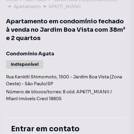
Apartamento
AP6171_MIANII
Apartamento em condomínio fechado
à venda no Jardim Boa Vista com 38m²
e 2 quartos
Condomínio Agata
Indisponível
Rua Kenkiti Shimomoto
,
1500
-
Jardim Boa Vista (Zona
Oeste)
-
São Paulo
/
SP
Número de blocos/torres:
8
cód.
AP6171_MIANII
/
Miani Imóveis
Creci
18805
Entrar em contato