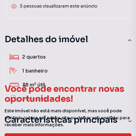
3 pessoas visualizaram este anúncio
Detalhes do imóvel
2
quartos
1
banheiro
38 m²
útil
Você pode encontrar novas
oportunidades!
Sem
vagas
Este imóvel não está mais disponível, mas você pode
Características principais
conferir outros em nosso site ou deixar seu contato para
receber mais informações.