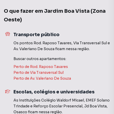
Com um valor de venda de R$ 210.000, este apartamento
padrão representa uma excelente oportunidade de
O que fazer em
Jardim Boa Vista (Zona
investimento ou moradia para quem deseja uma opção
prática e bem localizada.
Oeste)
Agende uma visita e conheça de perto este encantador
Transporte público
apartamento, que pode se tornar o lar perfeito para você e
sua família.
Os pontos
Rod. Raposo Tavares
,
Via Transversal Sul
e
Av. Valeriano De Souza
ficam nessa região.
Buscar outros
apartamentos
:
Apartamento para Venda em região valorizada do bairro
Jardim Boa Vista (Zona Oeste), em São Paulo. Não
Perto de
Rod. Raposo Tavares
encontrou o que procurava ou deseja mais informações
Perto de
Via Transversal Sul
sobre Apartamento em São Paulo? Entre em contato com
Perto de
Av. Valeriano De Souza
nossa equipe pelo telefone (11) 91631-7366.
Escolas, colégios e universidades
A Miani Imóveis tem mais opções de apartamentos, casas
As instituições
Colégio Waldorf Micael
,
EMEF Solano
residenciais e comerciais, sobrados, terrenos, lojas e
Trindade
e
Reforço Escolar Presencial, Jd Boa Vista,
barracões para venda ou locação, além de
Osasco
ficam nessa região.
empreendimentos em construção ou lançamentos na