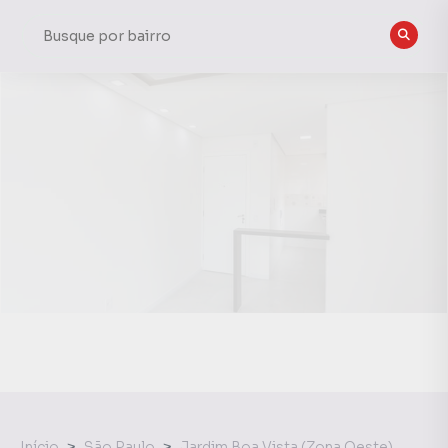
Início
São Paulo
Jardim Boa Vista (Zona Oeste)