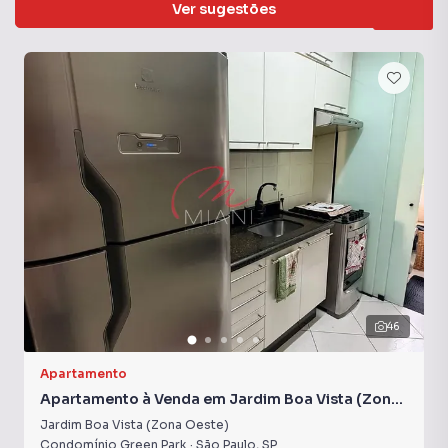
Ver sugestões
Veja outros imóveis nesta região
46
Apartamento
Apartamento à Venda em Jardim Boa Vista (Zona
Oeste)
Jardim Boa Vista (Zona Oeste)
Condomínio Green Park
·
São Paulo
,
SP