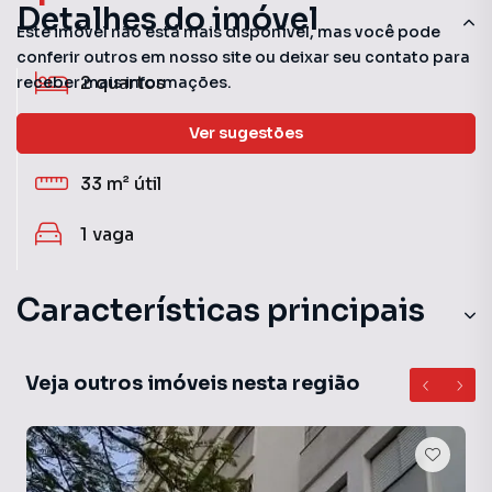
Detalhes do imóvel
Este imóvel não está mais disponível, mas você pode
conferir outros em nosso site ou deixar seu contato para
2
quartos
receber mais informações.
1
banheiro
Ver sugestões
33 m²
útil
1
vaga
Características principais
Aceita Pet
Veja outros imóveis nesta região
Portaria 24h
Churrasqueira