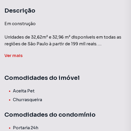
Descrição
Em construção
Unidades de 32,62m² e 32,96 m² disponíveis em todas as
regiões de São Paulo à partir de 199 mil reais.
2 dormitórios, com e sem vaga de garagem - Lazer
Ver
mais
completo
Ideal para quem deseja sair do aluguel e realizar o sonho da
Comodidades do imóvel
casa própria.
- Sinal a partir de R$150,00
Aceita Pet
- Aprovação para rendas a partir de R$ 2.500,00
Churrasqueira
- Subsídios de até R$ 55.000,00 através do programa
Minha Casa Minha Vida
Comodidades do condomínio
- Financiamento facilitado com parcelas que cabem no seu
bolso
Portaria 24h