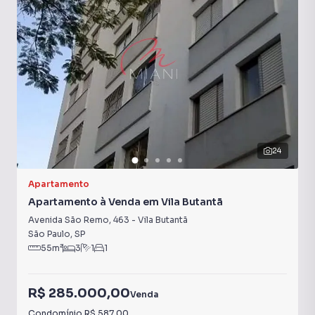
24
Apartamento
Apartamento à Venda em Vila Butantã
Avenida São Remo
,
463
-
Vila Butantã
São Paulo
,
SP
55
m²
3
1
1
R$ 285.000,00
Venda
Condomínio
R$ 587,00