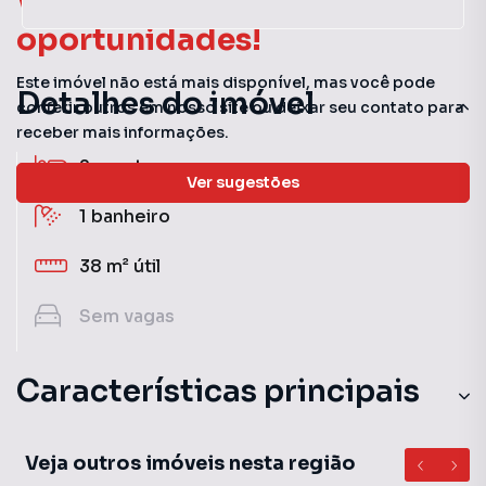
Você pode encontrar novas
oportunidades!
Este imóvel não está mais disponível, mas você pode
Detalhes do imóvel
conferir outros em nosso site ou deixar seu contato para
receber mais informações.
2
quartos
Ver sugestões
1
banheiro
38 m²
útil
Sem
vagas
Características principais
Veja outros imóveis nesta região