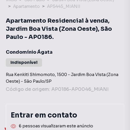
Apartamento
AP5445_MIANII
Apartamento Residencial à venda,
Jardim Boa Vista (Zona Oeste), São
Paulo - AP0186.
Condomínio Ágata
Indisponível
Rua Kenkiti Shimomoto
,
1500
-
Jardim Boa Vista (Zona
Oeste)
-
São Paulo
/
SP
Código de origem:
AP0186-AP0046_MIANI
Entrar em contato
6 pessoas visualizaram este anúncio