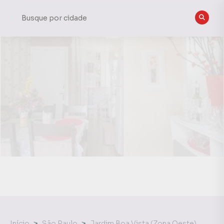
Início
São Paulo
Jardim Boa Vista (Zona Oeste)