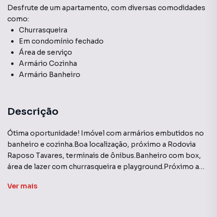
Desfrute de
um apartamento
, com diversas comodidades
como:
Churrasqueira
Em condomínio fechado
Área de serviço
Armário Cozinha
Armário Banheiro
Descrição
Ótima oportunidade! Imóvel com armários embutidos no
banheiro e cozinha.Boa localização, próximo a Rodovia
Raposo Tavares, terminais de ônibus.Banheiro com box,
área de lazer com churrasqueira e playground.Próximo a
UBS e escolas. Agende sua visita!!!
Ver
mais
Apartamento para Venda em região valorizada do bairro