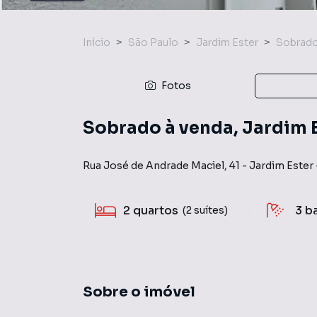
Início
São Paulo
Jardim Ester
Sobrad
Fotos
Sobrado à venda, Jardim E
Rua José de Andrade Maciel
,
41
-
Jardim Ester
2
quartos
3
b
(2 suítes)
Sobre o imóvel