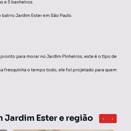
as e 3 banheiros.
 bairro Jardim Ester
em São Paulo
.
ronto para morar no Jardim Pinheiros, este é o tipo de
a fresquinha o tempo todo, ele foi projetado para quem
sobrado entrega qualidade de vida sem abrir mão da
mas com fácil acesso , comércio, escolas, serviços e
 Jardim Ester e região
tindo privacidade e praticidade para toda a família.
da morador tem seu próprio espaço.