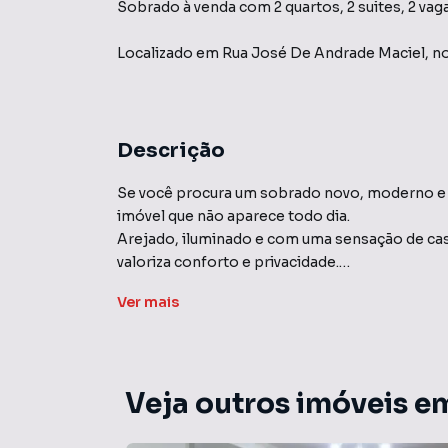
Sobrado à venda com 2 quartos, 2 suites, 2 vag
Localizado
em
Rua José De Andrade Maciel
,
no
Descrição
Se você procura um sobrado novo, moderno e p
imóvel que não aparece todo dia.
Arejado, iluminado e com uma sensação de cas
valoriza conforto e privacidade.
Ver
mais
Localizado em uma rua calma e residencial, o 
praticidade. Você vive em um bairro tranquilo, 
tudo o que importa no dia a dia.
Veja outros imóveis em
Os quartos são amplos e todos com suíte, garan
Nada de fila de banheiro, nada de bagunça, ca