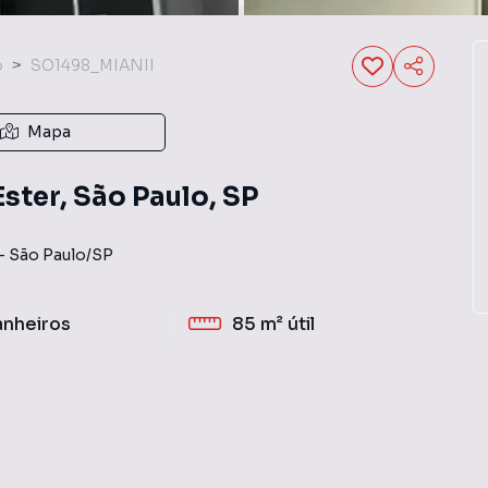
o
SO1498_MIANII
Mapa
ster, São Paulo, SP
-
São Paulo
/
SP
anheiros
85 m²
útil