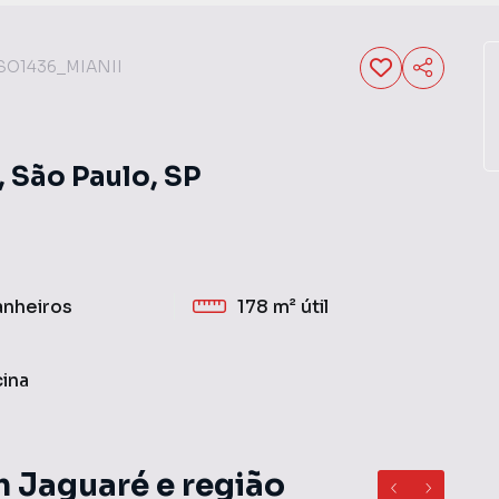
SO1436_MIANII
 São Paulo, SP
anheiros
178 m²
útil
cina
m Jaguaré e região