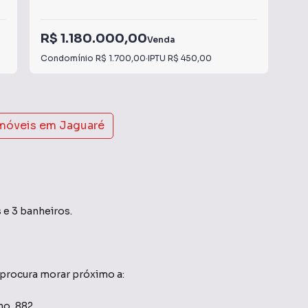
R$ 1.180.000,00
R$
Venda
Condomínio
R$ 1.700,00
·
IPTU
R$ 450,00
IPT
imóveis em
Jaguaré
 e 3 banheiros.
 procura morar próximo a:
no, 882