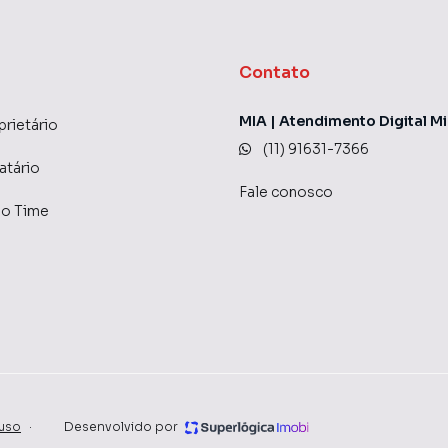
 mais rápido. Contamos também com um time de
entral de atendimento preparada para atender
Contato
MIA | Atendimento Digital Mi
prietário
(11) 91631-7366
atário
Fale conosco
do Time
uso
·
Desenvolvido por