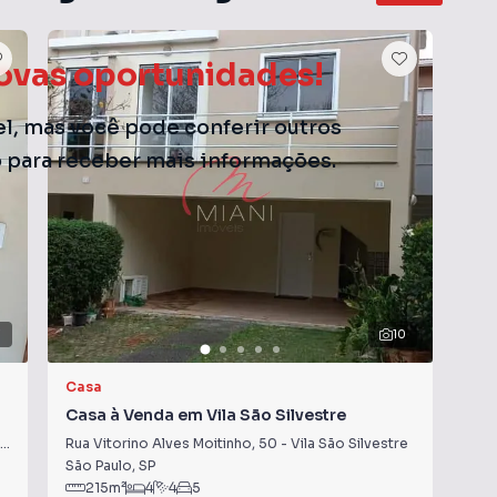
ovas oportunidades!
el, mas você pode conferir outros
o para receber mais informações.
7
10
Casa
So
Casa à Venda em Vila São Silvestre
Sob
Rua Vitorino Alves Moitinho
,
50
-
Vila São Silvestre
Vila
São Paulo
,
SP
São
215
m²
4
4
5