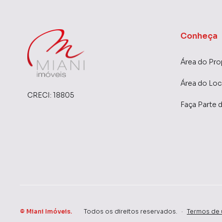
maior chance de vender ou alugar seu imóvel
programadores, corretores treinados e uma c
proprietários e inquilinos.
Conheça
Área do Pro
Área do Loc
CRECI:
18805
Faça Parte 
©
Miani Imóveis
.
Todos os direitos reservados.
·
Termos de 