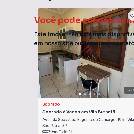
Você pode encontrar n
Este imóvel não está mais disponív
em nosso site ou deixar seu contat
2
Sobrado
Sobrado à Venda em Vila Butantã
Avenida Sebastião Eugênio de Camargo
,
193
-
Vila Butantã
São Paulo
,
SP
204
m²
6
2