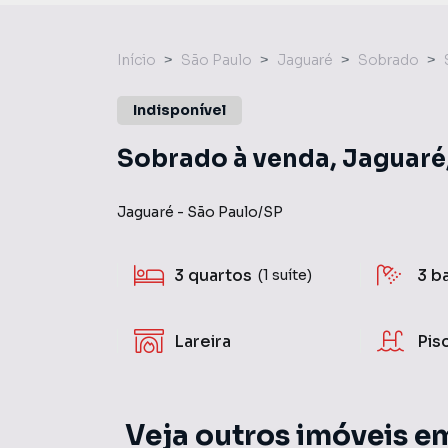
Início
São Paulo
Jaguaré
Sobrado
Indisponível
Sobrado à venda, Jaguaré,
Jaguaré
-
São Paulo
/
SP
3
quartos
3
b
(1 suíte)
Lareira
Pis
Veja outros imóveis e