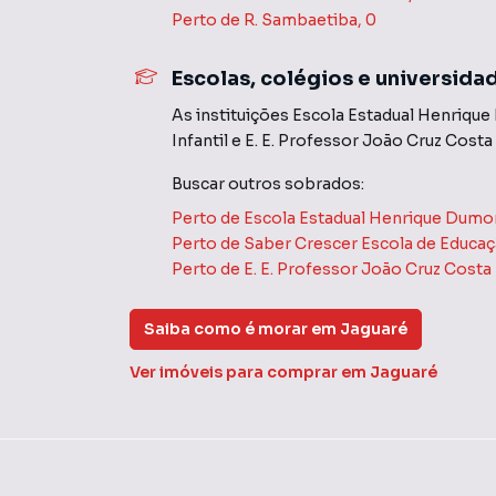
Perto de
R. Sambaetiba, 0
A Miani Imóveis tem mais opções de apartamen
terrenos, lojas e barracões para venda ou l
Escolas, colégios e universida
lançamentos na planta em Jaguaré e em outras
As instituições
Escola Estadual Henrique
ofertas para encontrar o imóvel que mais comb
Infantil
e
E. E. Professor João Cruz Costa
Negocie seu imóvel de forma totalmente onlin
Buscar outros
sobrados
:
consegue comprar ou alugar um imóvel em Sã
Perto de
Escola Estadual Henrique Dumon
praticidade de fazer tudo online, direto do 
Perto de
Saber Crescer Escola de Educaçã
inovadoras para simplificar a relação de prop
Perto de
E. E. Professor João Cruz Costa
imobiliário.
Anuncie seu imóvel! É fácil, rápido e gratuito!
Saiba como é morar em
Jaguaré
diversas cidades do Brasil, incluindo São Paulo.
Ver imóveis
para comprar em Jaguaré
Na Miani Imóveis você consegue vender ou alug
tradicionais. Já vendemos e locamos diversos
porque temos uma equipe de marketing digital
Paulo, o que aumenta muito o número de cont