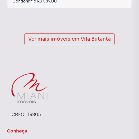
Condomínio
R$ 587,00
Anuncie seu imóvel! É fácil, rápido e gratuito! A Miani
Imóveis é uma imobiliária digital com imóveis em diversas
cidades do Brasil, incluindo São Paulo.
Ver mais imóveis em
Vila Butantã
Na Miani Imóveis você consegue vender ou alugar seu
imóvel muito mais rápido do que em imobiliárias
tradicionais. Já vendemos e locamos diversos imóveis em
São Paulo, especialmente em Vila Butantã. Isso porque
temos uma equipe de marketing digital focada em produzir
campanhas específicas para São Paulo, o que aumenta
muito o número de contatos interessados e tendo como
consequência uma maior chance de vender ou alugar seu
imóvel mais rápido. Contamos também com um time de
programadores, corretores treinados e uma central de
atendimento preparada para atender proprietários e
CRECI:
18805
inquilinos.
Conheça