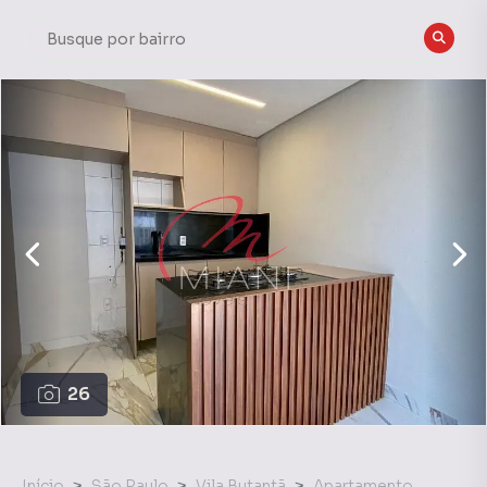
26
Início
São Paulo
Vila Butantã
Apartamento