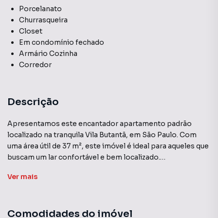
Porcelanato
Churrasqueira
Closet
Em condomínio fechado
Armário Cozinha
Corredor
Descrição
Apresentamos este encantador apartamento padrão
localizado na tranquila Vila Butantã, em São Paulo. Com
uma área útil de 37 m², este imóvel é ideal para aqueles que
buscam um lar confortável e bem localizado.
Ver
mais
O apartamento conta com 1 quarto, 1 banheiro e 1 sala,
distribuídos de forma prática e funcional. O espaço interno
é bem aproveitado, com um layout inteligente que
Comodidades do imóvel
maximiza a sensação de amplitude.