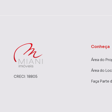
Ambientes amplos e bem iluminados
Sala espaçosa para dois ambientes
Cozinha funcional e área de serviço independe
Vista livre e excelente ventilação
Conheça
🏢 Condomínio com infraestrutura completa e 
Área do Pro
📍 Localizado próximo a comércios, escolas, m
Área do Loc
🌟 Ideal para quem busca qualidade de vida, pr
CRECI:
18805
família!
Faça Parte 
📞 Agende sua visita e surpreenda-se com essa 
Apartamento para Venda em região valorizada