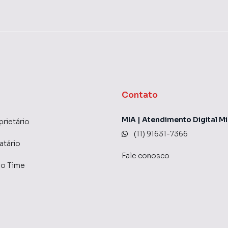
nte
Contato
portaria
MIA | Atendimento Digital Mi
prietário
ercados e com fácil acesso às principais vias da cidade
(11) 91631-7366
atário
ivacidade e um espaço perfeito para reunir amigos e
Fale conosco
do Time
cobertura incrível!
 do bairro Conceicao, em Osasco. Não encontrou o que