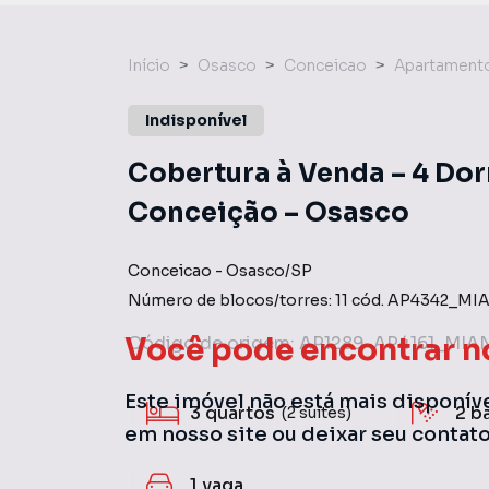
Início
Osasco
Conceicao
Apartament
Indisponível
Cobertura à Venda – 4 Dor
Conceição – Osasco
Conceicao
-
Osasco
/
SP
Número de blocos/torres:
11
cód.
AP4342_MIA
Você pode encontrar n
Código de origem:
AP1289-AP4161_MIA
Este imóvel não está mais disponív
3
quartos
2
b
(2 suítes)
em nosso site ou deixar seu contat
1
vaga