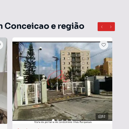
m Conceicao e região
8
32