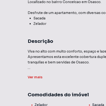
Localizado
no bairro Conceicao
em Osasco
.
Desfrute de
um apartamento
, com diversas 
Sacada
Zelador
Descrição
Viva no alto com muito conforto, espaço e laze
Apresentamos esta excelente cobertura duplex
tranquilas e bem servidas de Osasco.
✨ Destaques do imóvel:
Ver
mais
4 dormitórios, sendo 1 suíte
Comodidades do imóvel
2 vagas de garagem cobertas
Zelador
Sacada
Área gourmet privativa com churrasqueira