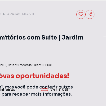
o
AP4342_MIANII
mitórios com Suíte | Jardim
NII
/
Miani Imóveis
Creci
18805
ovas oportunidades!
NI
el, mas você pode conferir outros
anheiros
74 m²
útil
o para receber mais informações.