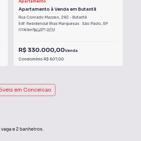
Apartamento
Apa
Apartamento à Venda em Butantã
Ap
Rua Conrado Mazzeo
,
292
-
Butantã
Rua
Edf: Residencial Ilhas Marquesas
·
São Paulo
,
SP
São
69
m²
3
2
1
R$ 330.000,00
R$
Venda
Condomínio
R$ 607,00
Con
móveis em
Conceicao
 vaga e 2 banheiros.