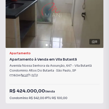
13
Apartamento
Apartamento à Venda em Vila Butantã
Avenida Nossa Senhora da Assunção
,
647
-
Vila Butantã
Condominio Altos Do Butanta
·
São Paulo
,
SP
60
m²
2
2
1
R$ 424.000,00
Venda
Condomínio
R$ 542,00
·
IPTU
R$ 100,00