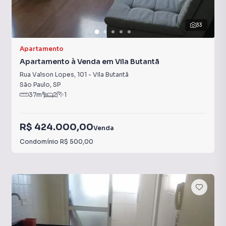
33
Apartamento
Apartamento à Venda em Vila Butantã
Rua Valson Lopes
,
101
-
Vila Butantã
São Paulo
,
SP
37
m²
2
1
R$ 424.000,00
Venda
Condomínio
R$ 500,00