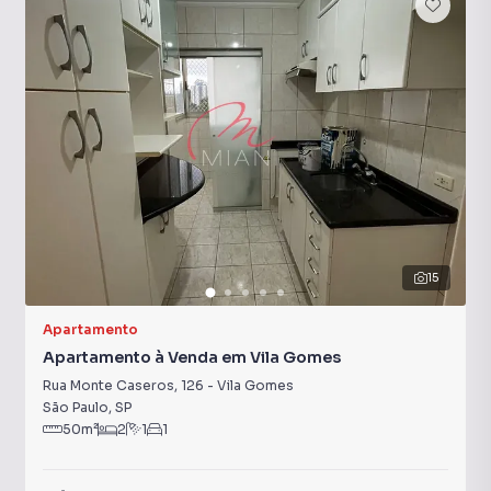
15
Apartamento
Apartamento à Venda em Vila Gomes
Rua Monte Caseros
,
126
-
Vila Gomes
São Paulo
,
SP
50
m²
2
1
1