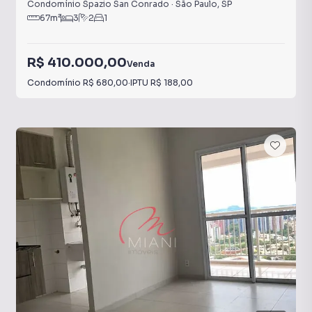
Condomínio Spazio San Conrado
·
São Paulo
,
SP
67
m²
3
2
1
R$ 410.000,00
Venda
Condomínio
R$ 680,00
·
IPTU
R$ 188,00