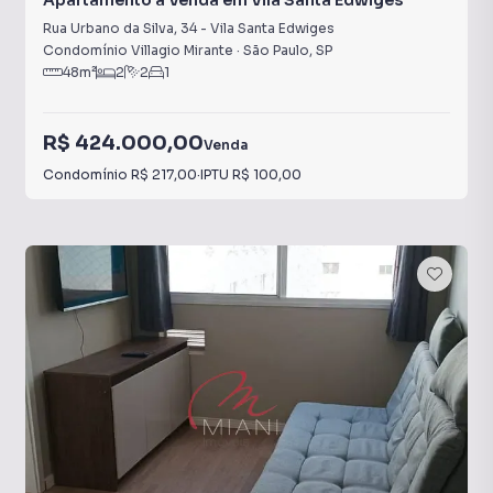
Apartamento à Venda em Vila Santa Edwiges
Rua Urbano da Silva
,
34
-
Vila Santa Edwiges
Condomínio Villagio Mirante
·
São Paulo
,
SP
48
m²
2
2
1
R$ 424.000,00
Venda
Condomínio
R$ 217,00
·
IPTU
R$ 100,00