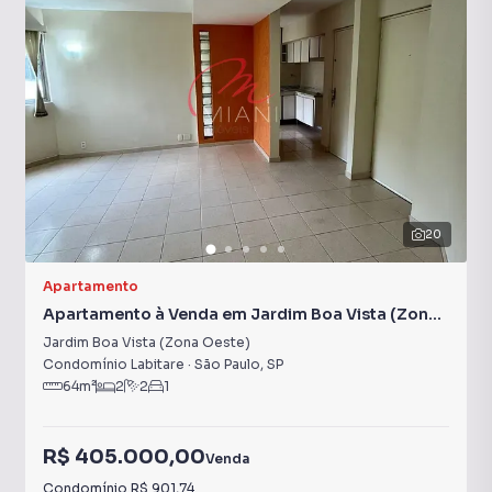
20
Apartamento
Apartamento à Venda em Jardim Boa Vista (Zona
Oeste)
Jardim Boa Vista (Zona Oeste)
Condomínio Labitare
·
São Paulo
,
SP
64
m²
2
2
1
R$ 405.000,00
Venda
Condomínio
R$ 901,74