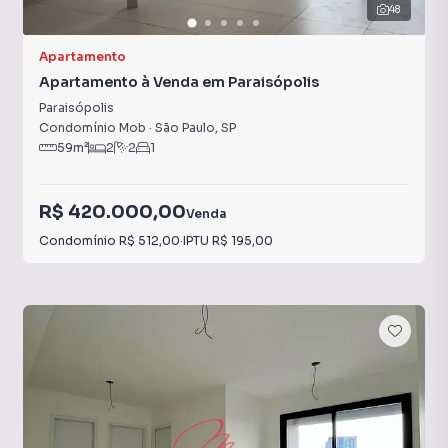
48
Apartamento
Apartamento à Venda em Paraisópolis
Paraisópolis
Condomínio Mob
·
São Paulo
,
SP
59
m²
2
2
1
R$ 420.000,00
Venda
Condomínio
R$ 512,00
·
IPTU
R$ 195,00