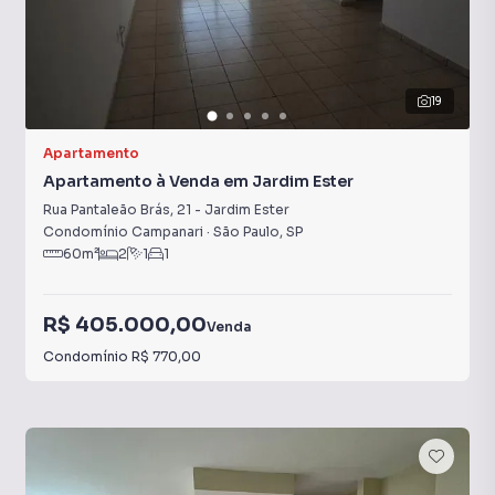
19
Apartamento
Apartamento à Venda em Jardim Ester
Rua Pantaleão Brás
,
21
-
Jardim Ester
Condomínio Campanari
·
São Paulo
,
SP
60
m²
2
1
1
R$ 405.000,00
Venda
Condomínio
R$ 770,00