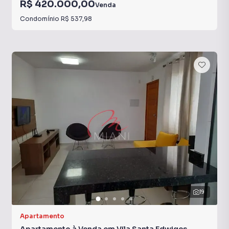
R$ 420.000,00
Venda
Condomínio
R$ 537,98
19
Apartamento